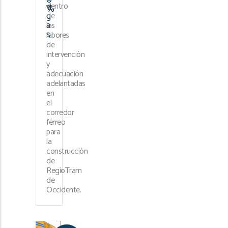
dentro
vi
%
g
de
a
las
s
labores
de
intervención
y
adecuación
adelantadas
en
el
corredor
férreo
para
la
construcción
de
RegioTram
de
Occidente.