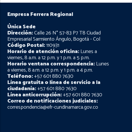
Empresa Ferrera Regional
Única Sede
Dirección:
Calle 26 N° 57-83 P7 T8 Ciudad
Empresarial Sarmiento Ángulo, Bogotá - Col
Código Postal:
110931
Horario de atención oficina:
Lunes a
viernes, 8 a.m. a 12 p.m. y 1 p.m. a 5 p.m.
Horario ventana correspondencia:
Lunes
a viernes, 8 a.m. a 12 p.m. y 1 p.m. a 4 p.m.
Teléfono:
+57 601 880 7630
Línea gratuita o línea de servicio a la
ciudadanía:
+57 601 880 7630
Línea anticorrupción:
+57 601 880 7630
Correo de notificaciones judiciales:
correspondencia@efr-cundinamarca.gov.co