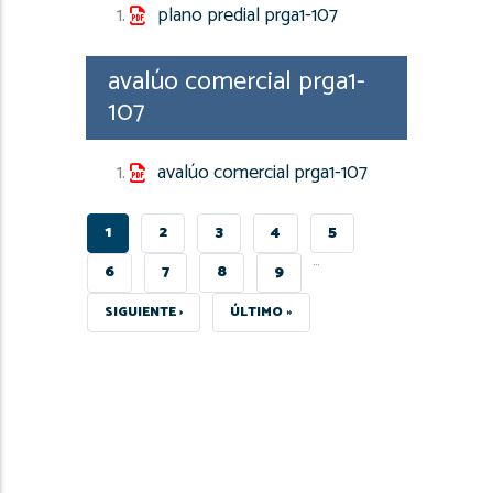
plano predial prga1-107
avalúo comercial prga1-
107
avalúo comercial prga1-107
PÁGINA
1
PAGE
2
PAGE
3
PAGE
4
PAGE
5
…
ACTUAL
PAGE
6
PAGE
7
PAGE
8
PAGE
9
SIGUIENTE
SIGUIENTE ›
ÚLTIMA
ÚLTIMO »
PÁGINA
PÁGINA