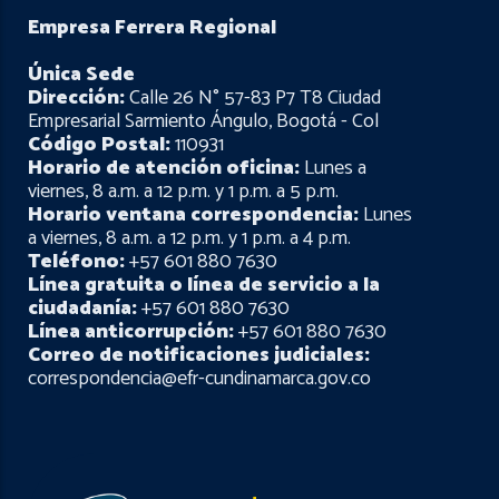
Empresa Ferrera Regional
Única Sede
Dirección:
Calle 26 N° 57-83 P7 T8 Ciudad
Empresarial Sarmiento Ángulo, Bogotá - Col
Código Postal:
110931
Horario de atención oficina:
Lunes a
viernes, 8 a.m. a 12 p.m. y 1 p.m. a 5 p.m.
Horario ventana correspondencia:
Lunes
a viernes, 8 a.m. a 12 p.m. y 1 p.m. a 4 p.m.
Teléfono:
+57 601 880 7630
Línea gratuita o línea de servicio a la
ciudadanía:
+57 601 880 7630
Línea anticorrupción:
+57 601 880 7630
Correo de notificaciones judiciales:
correspondencia@efr-cundinamarca.gov.co