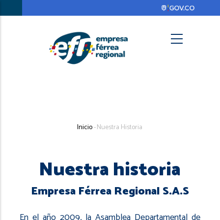
Pasar
al
contenido
principal
Search
Sobrescribir
Inicio
-
Nuestra Historia
enlaces
de
Nuestra historia
ayuda
a
Empresa Férrea Regional S.A.S
la
En el año 2009, la Asamblea Departamental de