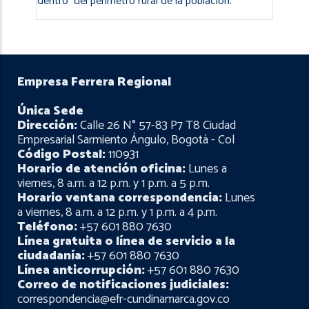
dentro del perímetro rural de la población.
Empresa Ferrera Regional
Única Sede
Dirección:
Calle 26 N° 57-83 P7 T8 Ciudad
Empresarial Sarmiento Ángulo, Bogotá - Col
Código Postal:
110931
Horario de atención oficina:
Lunes a
viernes, 8 a.m. a 12 p.m. y 1 p.m. a 5 p.m.
Horario ventana correspondencia:
Lunes
a viernes, 8 a.m. a 12 p.m. y 1 p.m. a 4 p.m.
Teléfono:
+57 601 880 7630
Línea gratuita o línea de servicio a la
ciudadanía:
+57 601 880 7630
Línea anticorrupción:
+57 601 880 7630
Correo de notificaciones judiciales:
correspondencia@efr-cundinamarca.gov.co