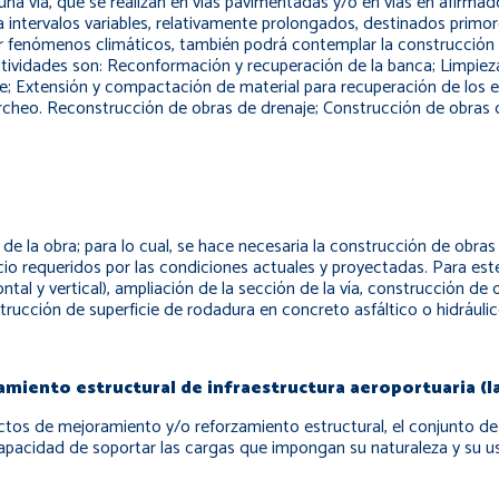
 una vía, que se realizan en vías pavimentadas y/o en vías en afirma
intervalos variables, relativamente prolongados, destinados primor
or fenómenos climáticos, también podrá contemplar la construcción
s actividades son: Reconformación y recuperación de la banca; Limpi
te; Extensión y compactación de material para recuperación de los e
heo. Reconstrucción de obras de drenaje; Construcción de obras de
e la obra; para lo cual, se hace necesaria la construcción de obras
vicio requeridos por las condiciones actuales y proyectadas. Para
ontal y vertical), ampliación de la sección de la vía, construcción d
rucción de superficie de rodadura en concreto asfáltico o hidráulic
iento estructural de infraestructura aeroportuaria (la
tos de mejoramiento y/o reforzamiento estructural, el conjunto de 
capacidad de soportar las cargas que impongan su naturaleza y su uso