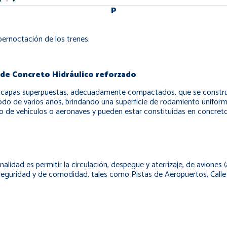
P
pernoctación de los trenes.
de Concreto Hidráulico reforzado
de capas superpuestas, adecuadamente compactados, que se construy
iodo de varios años, brindando una superficie de rodamiento unifor
o de vehículos o aeronaves y pueden estar constituidas en concreto
inalidad es permitir la circulación, despegue y aterrizaje, de avione
seguridad y de comodidad, tales como Pistas de Aeropuertos, Calle