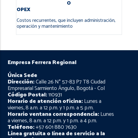
O
OPEX
Costos recurrentes, que incluyen administración,
operación y mantenimiento
Empresa Ferrera Regional
Única Sede
Dirección:
Calle 26 N° 57-83 P7 T8 Ciudad
Empresarial Sarmiento Ángulo, Bogotá - Col
Código Postal:
110931
Horario de atención oficina:
Lunes a
viernes, 8 a.m. a 12 p.m. y 1 p.m. a 5 p.m.
Horario ventana correspondencia:
Lunes
a viernes, 8 a.m. a 12 p.m. y 1 p.m. a 4 p.m.
Teléfono:
+57 601 880 7630
Línea gratuita o línea de servicio a la