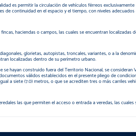
nalidad es permitir la circulación de vehículos férreos exclusivament
iones de continuidad en el espacio y el tiempo, con niveles adecuad
 fincas, haciendas o campos, las cuales se encuentran localizadas de
, diagonales, glorietas, autopistas, troncales, variantes, o a la den
tran localizadas dentro de su perímetro urbano.
ue se hayan construido fuera del Territorio Nacional, se consideran
documentos válidos establecidos en el presente pliego de condicione
ual a siete (7.0) metros, o que se acrediten tres o más carriles vehi
eredales las que permiten el acceso o entrada a veredas, las cuales