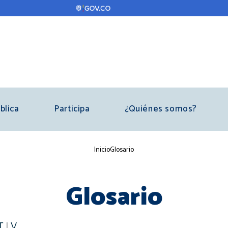
blica
Participa
¿Quiénes somos?
Sobrescribir
Inicio
Glosario
enlaces
de
Glosario
ayuda
a
T
|
V