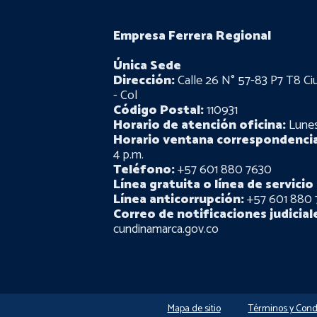
Empresa Ferrera Regional
Única Sede
Dirección:
Calle 26 N° 57-83 P7 T8 Ci
- Col
Código Postal:
110931
Horario de atención oficina:
Lunes 
Horario ventana correspondencia
4 p.m.
Teléfono:
+57 601 880 7630
Línea gratuita o línea de servicio 
Línea anticorrupción:
+57 601 880 
Correo de notificaciones judicial
cundinamarca.gov.co
Mapa de sitio
Términos y Cond