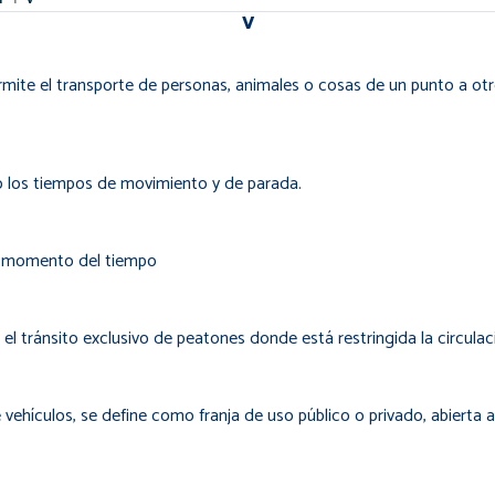
la
V
navegación
e el transporte de personas, animales o cosas de un punto a otro p
ndo los tiempos de movimiento y de parada.
un momento del tiempo
el tránsito exclusivo de peatones donde está restringida la circula
e vehículos, se define como franja de uso público o privado, abierta a