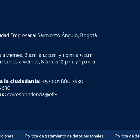
udad Empresarial Sarmiento Ángulo, Bogotá
a viernes, 8 a.m. a 12 p.m. y 1 p.m. a 5 p.m.
:
Lunes a viernes, 8 a.m. a 12 p.m. y 1 p.m. a
a la ciudadanía:
+57 601 880 7630
7630
es:
correspondencia@efr-
iciones
Política de tratamiento de datos personales
Política de d