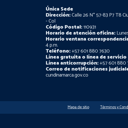
Única Sede
Dirección:
Calle 26 N° 57-83 P7 T8 Ci
- Col
Código Postal:
110931
Horario de atención oficina:
Lunes 
Horario ventana correspondencia
4 p.m.
Teléfono:
+57 601 880 7630
Línea gratuita o línea de servicio 
Línea anticorrupción:
+57 601 880 
Correo de notificaciones judicial
cundinamarca.gov.co
Mapa de sitio
Términos y Cond