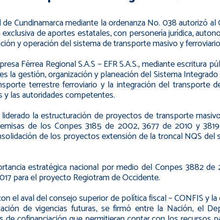
la
navegación
 de Cundinamarca mediante la ordenanza No. 038 autorizó al 
exclusiva de aportes estatales, con personería jurídica, autono
ción y operación del sistema de transporte masivo y ferroviario
resa Férrea Regional S.A.S – EFR S.A.S., mediante escritura púb
es la gestión, organización y planeación del Sistema Integra
porte terrestre ferroviario y la integración del transporte 
s y las autoridades competentes.
a liderado la estructuración de proyectos de transporte masivo
premisas de los Conpes 3185 de 2002, 3677 de 2010 y 3819
nsolidación de los proyectos extensión de la troncal NQS del s
rtancia estratégica nacional por medio del Conpes 3882 de 
 2017 para el proyecto Regiotram de Occidente.
 el aval del consejo superior de política fiscal – CONFIS y la
ación de vigencias futuras, se firmó entre la Nación, el D
s de cofinanciación que permitieran contar con los recursos p