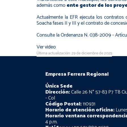
además como
ente gestor de los proye
Actualmente la EFR ejecuta los contratos d
Soacha fases II y III y el contrato de conce
Consulte la
Ordenanza N. 038-2009
- Artíc
Ver video
Última actualización: 29 de diciembre de 2025
Empresa Ferrera Regional
Única Sede
Dirección:
Calle 26 N° 57-83 P7 T8 Ci
- Col
Código Postal:
110931
Horario de atención oficina:
Lunes 
Horario ventana correspondencia
4 p.m.