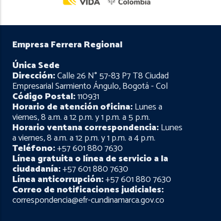
Empresa Ferrera Regional
Única Sede
Dirección:
Calle 26 N° 57-83 P7 T8 Ciudad
Empresarial Sarmiento Ángulo, Bogotá - Col
Código Postal:
110931
Horario de atención oficina:
Lunes a
viernes, 8 a.m. a 12 p.m. y 1 p.m. a 5 p.m.
Horario ventana correspondencia:
Lunes
a viernes, 8 a.m. a 12 p.m. y 1 p.m. a 4 p.m.
Teléfono:
+57 601 880 7630
Línea gratuita o línea de servicio a la
ciudadanía:
+57 601 880 7630
Línea anticorrupción:
+57 601 880 7630
Correo de notificaciones judiciales:
correspondencia@efr-cundinamarca.gov.co