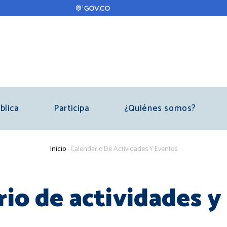
blica
Participa
¿Quiénes somos?
Sobrescribir
Inicio
-
Calendario De Actividades Y Eventos
enlaces
de
rio de actividades y
ayuda
a