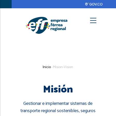
Pasar
al
contenido
principal
Search
Sobrescribir
Inicio
-
Mision-Vision
enlaces
de
Misión
ayuda
a
Gestionar e implementar sistemas de
la
transporte regional sostenibles, seguros