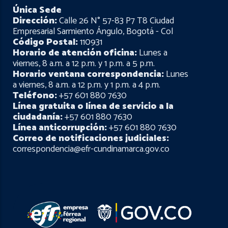
Única Sede
Dirección:
Calle 26 N° 57-83 P7 T8 Ciudad
Empresarial Sarmiento Ángulo, Bogotá - Col
Código Postal:
110931
Horario de atención oficina:
Lunes a
viernes, 8 a.m. a 12 p.m. y 1 p.m. a 5 p.m.
Horario ventana correspondencia:
Lunes
a viernes, 8 a.m. a 12 p.m. y 1 p.m. a 4 p.m.
Teléfono:
+57 601 880 7630
Línea gratuita o línea de servicio a la
ciudadanía:
+57 601 880 7630
Línea anticorrupción:
+57 601 880 7630
Correo de notificaciones judiciales:
correspondencia@efr-cundinamarca.gov.co