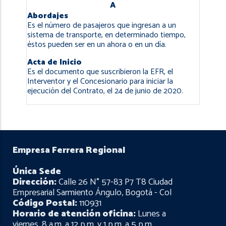
navegación
A
Abordajes
Es el número de pasajeros que ingresan a un
sistema de transporte, en determinado tiempo,
éstos pueden ser en un ahora o en un día.
Acta de Inicio
Es el documento que suscribieron la EFR, el
Interventor y el Concesionario para iniciar la
ejecución del Contrato, el 24 de junio de 2020.
Empresa Ferrera Regional
Única Sede
Dirección:
Calle 26 N° 57-83 P7 T8 Ciudad
Empresarial Sarmiento Ángulo, Bogotá - Col
Código Postal:
110931
Horario de atención oficina:
Lunes a
viernes, 8 a.m. a 12 p.m. y 1 p.m. a 5 p.m.