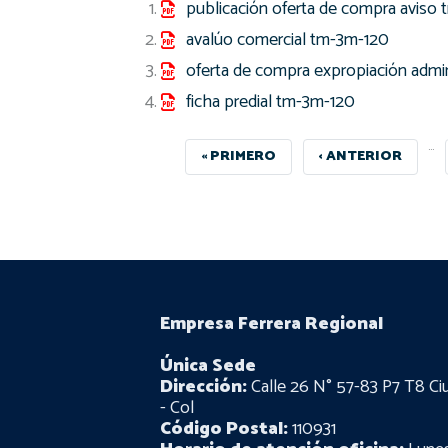
publicación oferta de compra aviso 
avalúo comercial tm-3m-120
oferta de compra expropiación admin
ficha predial tm-3m-120
…
PRIMERA
« PRIMERO
PÁGINA
‹ ANTERIOR
PÁGINA
ANTERIOR
Empresa Ferrera Regional
Única Sede
Dirección:
Calle 26 N° 57-83 P7 T8 Ci
- Col
Código Postal:
110931