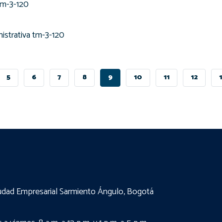
tm-3-120
istrativa tm-3-120
PAGE
5
PAGE
6
PAGE
7
PAGE
8
PÁGINA
9
PAGE
10
PAGE
11
PAGE
12
ACTUAL
udad Empresarial Sarmiento Ángulo, Bogotá