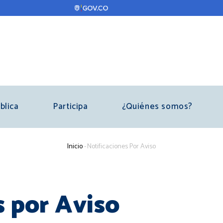
blica
Participa
¿Quiénes somos?
Sobrescribir
Inicio
-
Notificaciones Por Aviso
enlaces
de
s por Aviso
ayuda
a