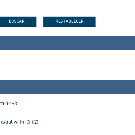
la
navegación
tm-3-153
istrativa tm-3-153