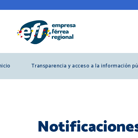
Pasar
al
contenido
principal
nicio
Transparencia y acceso a la información pú
Notificacione