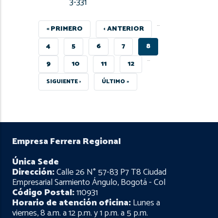
3-331
…
PRIMERA
« PRIMERO
PÁGINA
‹ ANTERIOR
PÁGINA
ANTERIOR
PAGE
4
PAGE
5
PAGE
6
PAGE
7
PÁGINA
8
…
ACTUAL
PAGE
9
PAGE
10
PAGE
11
PAGE
12
SIGUIENTE
SIGUIENTE ›
ÚLTIMA
ÚLTIMO »
PÁGINA
PÁGINA
Empresa Ferrera Regional
Única Sede
Dirección:
Calle 26 N° 57-83 P7 T8 Ciudad
Empresarial Sarmiento Ángulo, Bogotá - Col
Código Postal:
110931
Horario de atención oficina:
Lunes a
viernes, 8 a.m. a 12 p.m. y 1 p.m. a 5 p.m.