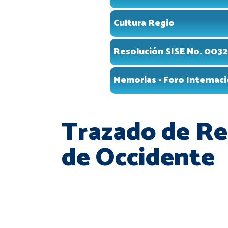
Cultura Regio
Resolución SISE No. 0032
Memorias - Foro Internac
Trazado de R
de Occidente