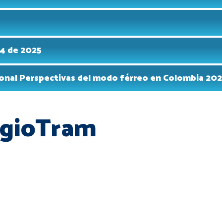
4 de 2025
ional Perspectivas del modo férreo en Colombia 20
egioTram