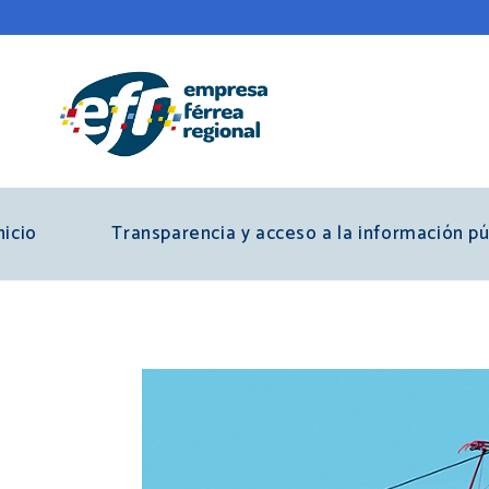
Pasar
al
contenido
principal
nicio
Transparencia y acceso a la información pú