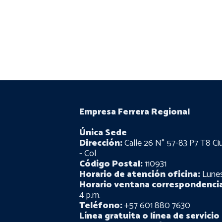
Empresa Ferrera Regional
Única Sede
Dirección:
Calle 26 N° 57-83 P7 T8 Ci
- Col
Código Postal:
110931
Horario de atención oficina:
Lunes 
Horario ventana correspondencia
4 p.m.
Teléfono:
+57 601 880 7630
Línea gratuita o línea de servicio 