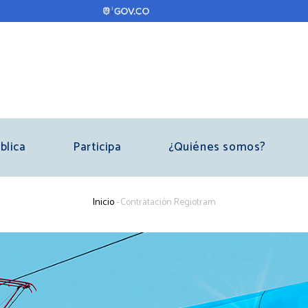
blica
Participa
¿Quiénes somos?
Sobrescribir
Inicio
-
Contratación Regiotram
enlaces
de
ayuda
a